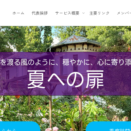
ホーム
代表挨拶
サービス概要
主要リンク
メンバ
ちらから
重度訪問